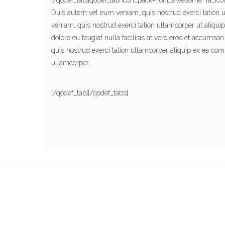
[/qodef_tab][qodef_tab icon_pack=”font_awesome” fa_icon
Duis autem vel eum veniam, quis nostrud exerci tation
veniam, quis nostrud exerci tation ullamcorper ut aliqui
dolore eu feugiat nulla facilisis at vero eros et accumsan
quis nostrud exerci tation ullamcorper aliquip ex ea co
ullamcorper.
[/qodef_tab][/qodef_tabs]