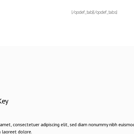
[/qodef_tab][/qodef_tabs]
Key
amet, consectetuer adipiscing elit, sed diam nonummy nibh euismod
laoreet dolore.