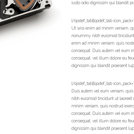
iusto odio dignissim qui blandit p
[/qodef_tab][qodef_tab icon_pack=”
Ut wisi enim ad minim veniam, qui
nonummy nibh euismod tincidunt u
enim ad minim veniam, quis nostr
consequat. Duis autem vel eum iriu
consequat, vel illum dolore eu feug
dignissim qui blandit praesent lup
[/qodef_tab][qodef_tab icon_pack=”
Duis autem vel eum veniam, quis
nibh euismod tincidunt ut laoreet
minim veniam, quis nostrud exerc
consequat. Duis autem vel eum iriu
consequat, vel illum dolore eu feug
dignissim qui blandit praesent lupt