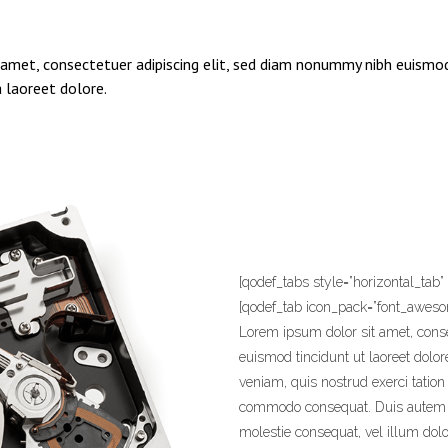
amet, consectetuer adipiscing elit, sed diam nonummy nibh euismod
laoreet dolore.
[qodef_tabs style=”horizontal_tab” t
[qodef_tab icon_pack=”font_awesome
Lorem ipsum dolor sit amet, cons
euismod tincidunt ut laoreet dolo
veniam, quis nostrud exerci tation 
commodo consequat. Duis autem vel
molestie consequat, vel illum dolor