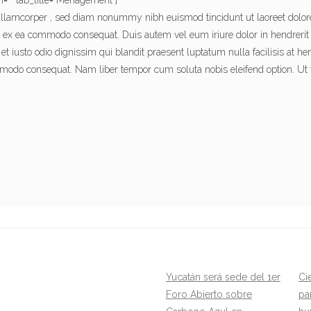
=”” tab_title=”Menagement”]
 ullamcorper , sed diam nonummy nibh euismod tincidunt ut laoreet dolo
p ex ea commodo consequat. Duis autem vel eum iriure dolor in hendrerit i
 et iusto odio dignissim qui blandit praesent luptatum nulla facilisis at h
mmodo consequat. Nam liber tempor cum soluta nobis eleifend option. Ut 
Yucatán será sede del 1er
Ci
Foro Abierto sobre
pa