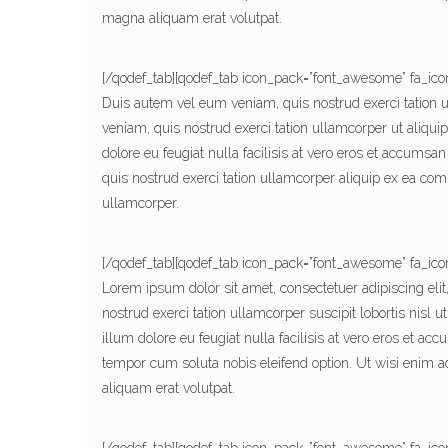
magna aliquam erat volutpat.
[/qodef_tab][qodef_tab icon_pack=”font_awesome” fa_icon=”
Duis autem vel eum veniam, quis nostrud exerci tation
veniam, quis nostrud exerci tation ullamcorper ut aliqui
dolore eu feugiat nulla facilisis at vero eros et accumsan
quis nostrud exerci tation ullamcorper aliquip ex ea co
ullamcorper.
[/qodef_tab][qodef_tab icon_pack=”font_awesome” fa_icon=
Lorem ipsum dolor sit amet, consectetuer adipiscing el
nostrud exerci tation ullamcorper suscipit lobortis nisl 
illum dolore eu feugiat nulla facilisis at vero eros et ac
tempor cum soluta nobis eleifend option. Ut wisi enim 
aliquam erat volutpat.