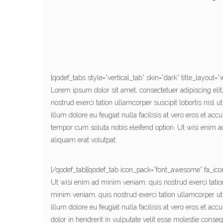
[qodef_tabs style=”vertical_tab” skin=”dark” title_layout=
Lorem ipsum dolor sit amet, consectetuer adipiscing el
nostrud exerci tation ullamcorper suscipit lobortis nisl 
illum dolore eu feugiat nulla facilisis at vero eros et ac
tempor cum soluta nobis eleifend option. Ut wisi enim 
aliquam erat volutpat.
[/qodef_tab][qodef_tab icon_pack=”font_awesome” fa_icon=
Ut wisi enim ad minim veniam, quis nostrud exerci tati
minim veniam, quis nostrud exerci tation ullamcorper ut
illum dolore eu feugiat nulla facilisis at vero eros et a
dolor in hendrerit in vulputate velit esse molestie cons