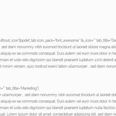
”without_icon”][qodef_tab icon_pack=”font_awesome” fa_icon=”” tab_title=”De
it, sed diam nonummy nibh euismod tincidunt ut laoreet dolore magna ali
ut aliquip ex ea commodo consequat. Duis autem vel eum iriure dolor in hen
cumsan et iusto odio dignissim qui blandit praesent luptatum zzril delenit a
ad minim veniam, quis nostrud exerci tation ullamcorper , sed diam non
”” tab_title=”Marketing”]
on ullamcorper , sed diam nonummy nibh euismod tincidunt ut laoreet do
 aliquip ex ea commodo consequat. Duis autem vel eum iriure dolor in hend
ccumsan et iusto odio dignissim qui blandit praesent luptatum nulla facilis
equat. Lorem ipsum dolor sit amet, consectetuer adipiscing elit, sed dia