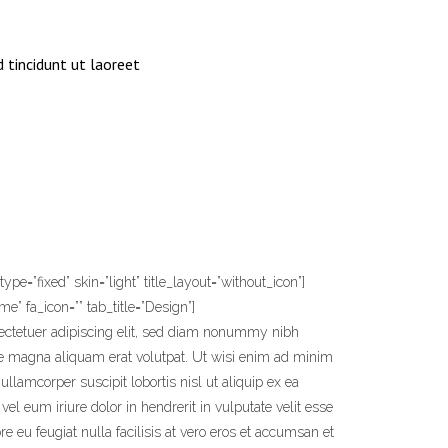
 tincidunt ut laoreet
ype=”fixed” skin=”light” title_layout=”without_icon”]
” fa_icon=”” tab_title=”Design”]
ectetuer adipiscing elit, sed diam nonummy nibh
re magna aliquam erat volutpat. Ut wisi enim ad minim
ullamcorper suscipit lobortis nisl ut aliquip ex ea
 eum iriure dolor in hendrerit in vulputate velit esse
e eu feugiat nulla facilisis at vero eros et accumsan et