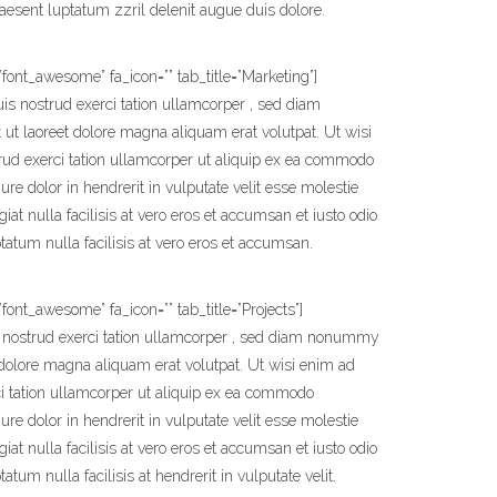
raesent luptatum zzril delenit augue duis dolore.
font_awesome” fa_icon=”” tab_title=”Marketing”]
s nostrud exerci tation ullamcorper , sed diam
t laoreet dolore magna aliquam erat volutpat. Ut wisi
ud exerci tation ullamcorper ut aliquip ex ea commodo
re dolor in hendrerit in vulputate velit esse molestie
iat nulla facilisis at vero eros et accumsan et iusto odio
tatum nulla facilisis at vero eros et accumsan.
font_awesome” fa_icon=”” tab_title=”Projects”]
 nostrud exerci tation ullamcorper , sed diam nonummy
 dolore magna aliquam erat volutpat. Ut wisi enim ad
i tation ullamcorper ut aliquip ex ea commodo
re dolor in hendrerit in vulputate velit esse molestie
iat nulla facilisis at vero eros et accumsan et iusto odio
atum nulla facilisis at hendrerit in vulputate velit.