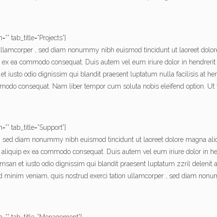
” tab_title=”Projects”]
 ullamcorper , sed diam nonummy nibh euismod tincidunt ut laoreet dolo
p ex ea commodo consequat. Duis autem vel eum iriure dolor in hendrerit i
 et iusto odio dignissim qui blandit praesent luptatum nulla facilisis at h
mmodo consequat. Nam liber tempor cum soluta nobis eleifend option. Ut 
”” tab_title=”Support”]
it, sed diam nonummy nibh euismod tincidunt ut laoreet dolore magna ali
ut aliquip ex ea commodo consequat. Duis autem vel eum iriure dolor in hen
cumsan et iusto odio dignissim qui blandit praesent luptatum zzril delenit a
ad minim veniam, quis nostrud exerci tation ullamcorper , sed diam non