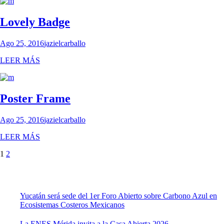
Lovely Badge
Ago 25, 2016
jazielcarballo
LEER MÁS
Poster Frame
Ago 25, 2016
jazielcarballo
LEER MÁS
Paginación
1
2
de
entradas
Yucatán será sede del 1er Foro Abierto sobre Carbono Azul en
Ecosistemas Costeros Mexicanos
La ENES Mérida invita a la Casa Abierta 2026