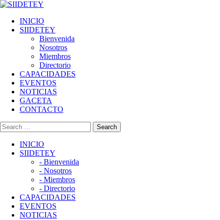
Skip
to
INICIO
content
SIIDETEY
Bienvenida
Nosotros
Miembros
Directorio
CAPACIDADES
EVENTOS
NOTICIAS
GACETA
CONTACTO
INICIO
SIIDETEY
- Bienvenida
- Nosotros
- Miembros
- Directorio
CAPACIDADES
EVENTOS
NOTICIAS