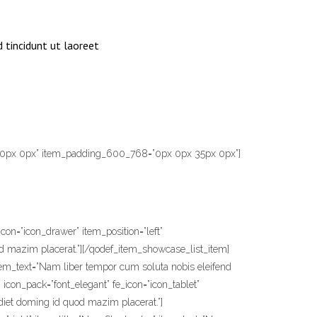
 tincidunt ut laoreet
30px 0px” item_padding_600_768=”0px 0px 35px 0px”]
on=”icon_drawer” item_position=”left”
od mazim placerat.”][/qodef_item_showcase_list_item]
 item_text=”Nam liber tempor cum soluta nobis eleifend
con_pack=”font_elegant” fe_icon=”icon_tablet”
rdiet doming id quod mazim placerat.”]