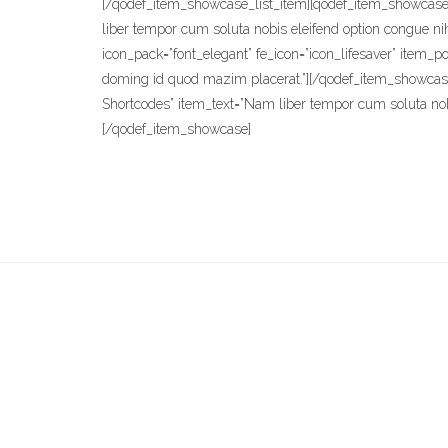
[/qodef_item_showcase_list_item][qodef_item_showcase_li
liber tempor cum soluta nobis eleifend option congue n
icon_pack=”font_elegant” fe_icon=”icon_lifesaver” item_p
doming id quod mazim placerat.”][/qodef_item_showcase_l
Shortcodes” item_text=”Nam liber tempor cum soluta nob
[/qodef_item_showcase]