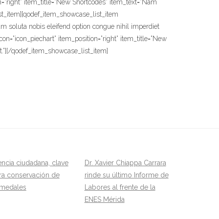
n=”right” item_title=”New Shortcodes” item_text=”Nam
ist_item][qodef_item_showcase_list_item
um soluta nobis eleifend option congue nihil imperdiet
n=”icon_piechart” item_position=”right” item_title=”New
.”][/qodef_item_showcase_list_item]
encia ciudadana, clave
Dr. Xavier Chiappa Carrara
ra conservación de
rinde su último Informe de
medales
Labores al frente de la
ENES Mérida