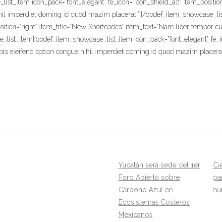
st_item icon_pack=”font_elegant” fe_icon=”icon_shield_alt” item_positio
ihil imperdiet doming id quod mazim placerat.”][/qodef_item_showcase_l
osition=”right” item_title=”New Shortcodes” item_text=”Nam liber tempor c
ist_item][qodef_item_showcase_list_item icon_pack=”font_elegant” fe_ico
is eleifend option congue nihil imperdiet doming id quod mazim placerat
Yucatán será sede del 1er
Ci
Foro Abierto sobre
pa
Carbono Azul en
hu
Ecosistemas Costeros
Mexicanos