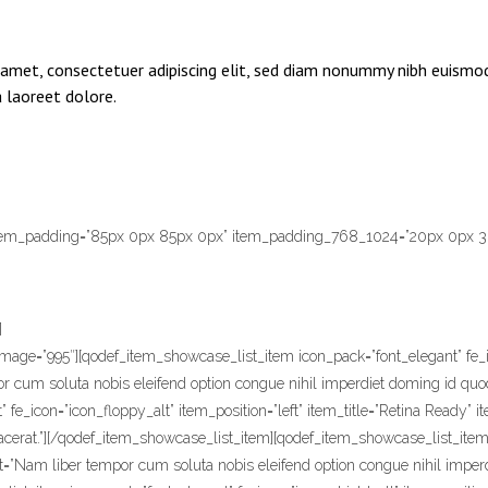
amet, consectetuer adipiscing elit, sed diam nonummy nibh euismod
laoreet dolore.
 item_padding=”85px 0px 85px 0px” item_padding_768_1024=”20px 0px 
]
age=”995″][qodef_item_showcase_list_item icon_pack=”font_elegant” fe_ic
or cum soluta nobis eleifend option congue nihil imperdiet doming id qu
fe_icon=”icon_floppy_alt” item_position=”left” item_title=”Retina Ready”
cerat.”][/qodef_item_showcase_list_item][qodef_item_showcase_list_item i
ext=”Nam liber tempor cum soluta nobis eleifend option congue nihil impe