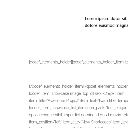
Lorem ipsum dolor sit 
dolore euismod magna 
[qodef_elements_holder][qodef_elements_holder_item
[/qodef_elements_holder_item][/qodef_elements_holder
[qodef_item_showcase image_top_offset=”-128px” item_im
item_title=”Awesome Project” item_text=”Nam liber temp
[qodef_item_showcase_list_item icon_pack=”font_elegant” 
option congue nihil imperdiet doming id quod mazim pla
item_position=”left” item_title=”New Shortcodes” item_t