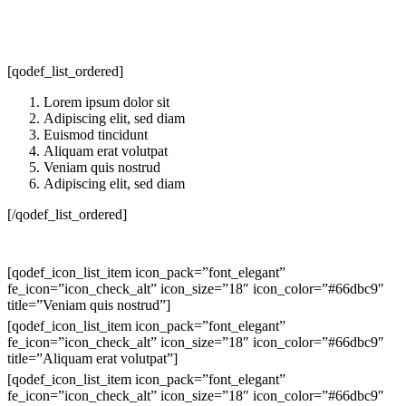
[qodef_list_ordered]
Lorem ipsum dolor sit
Adipiscing elit, sed diam
Euismod tincidunt
Aliquam erat volutpat
Veniam quis nostrud
Adipiscing elit, sed diam
[/qodef_list_ordered]
[qodef_icon_list_item icon_pack=”font_elegant”
fe_icon=”icon_check_alt” icon_size=”18″ icon_color=”#66dbc9″
title=”Veniam quis nostrud”]
[qodef_icon_list_item icon_pack=”font_elegant”
fe_icon=”icon_check_alt” icon_size=”18″ icon_color=”#66dbc9″
title=”Aliquam erat volutpat”]
[qodef_icon_list_item icon_pack=”font_elegant”
fe_icon=”icon_check_alt” icon_size=”18″ icon_color=”#66dbc9″