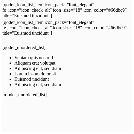
[qodef_icon_list_item icon_pack=”font_elegant”
fe_icon=”icon_check_alt” icon_size=”18″ icon_color=”#66dbc9″
title=”Euismod tincidunt”]
[qodef_icon_list_item icon_pack=”font_elegant”
fe_icon=”icon_check_alt” icon_size=”18″ icon_color=”#66dbc9″
title=”Euismod tincidunt”]
[qodef_unordered_list]
Veniam quis nostrud
Aliquam erat volutpat
Adipiscing elit, sed diam
Lorem ipsum dolor sit
Euismod tincidunt
Adipiscing elit, sed diam
[/qodef_unordered_list]