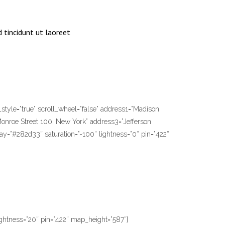
 tincidunt ut laoreet
yle=”true” scroll_wheel=”false” address1=”Madison
Monroe Street 100, New York” address3=”Jefferson
ay=”#282d33″ saturation=”-100″ lightness=”0″ pin=”422″
ightness=”20″ pin=”422″ map_height=”587″]