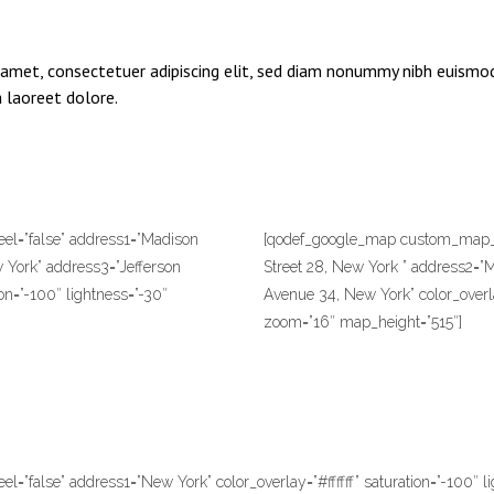
amet, consectetuer adipiscing elit, sed diam nonummy nibh euismod
laoreet dolore.
el=”false” address1=”Madison
[qodef_google_map custom_map_st
 York” address3=”Jefferson
Street 28, New York ” address2=”
n=”-100″ lightness=”-30″
Avenue 34, New York” color_overl
zoom=”16″ map_height=”515″]
”false” address1=”New York” color_overlay=”#ffffff” saturation=”-100″ l