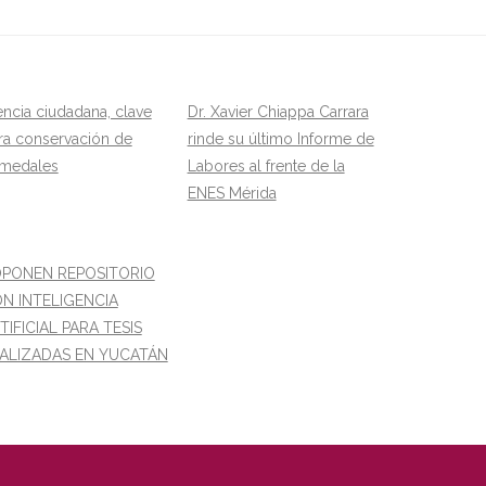
encia ciudadana, clave
Dr. Xavier Chiappa Carrara
ra conservación de
rinde su último Informe de
medales
Labores al frente de la
ENES Mérida
PONEN REPOSITORIO
N INTELIGENCIA
TIFICIAL PARA TESIS
ALIZADAS EN YUCATÁN