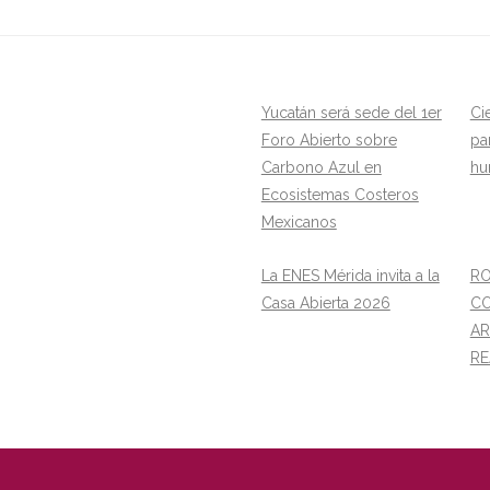
Yucatán será sede del 1er
Ci
Foro Abierto sobre
pa
Carbono Azul en
hu
Ecosistemas Costeros
Mexicanos
La ENES Mérida invita a la
RO
Casa Abierta 2026
CO
AR
RE