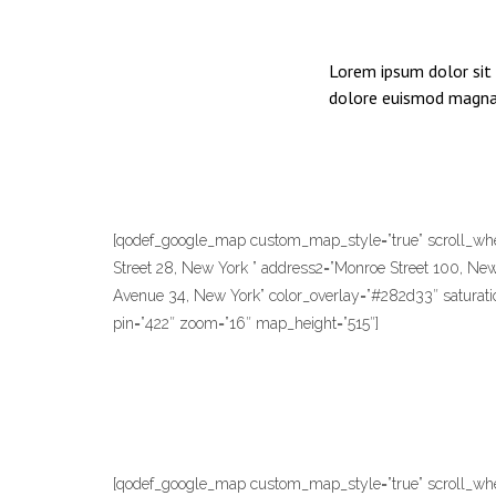
Lorem ipsum dolor sit 
dolore euismod magna 
[qodef_google_map custom_map_style=”true” scroll_whe
Street 28, New York ” address2=”Monroe Street 100, New
Avenue 34, New York” color_overlay=”#282d33″ saturatio
pin=”422″ zoom=”16″ map_height=”515″]
[qodef_google_map custom_map_style=”true” scroll_wheel=