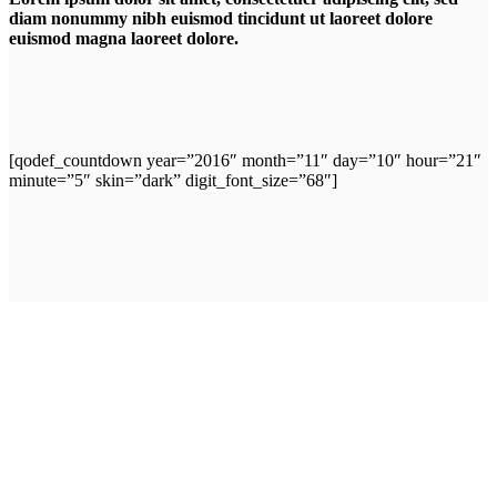
diam nonummy nibh euismod tincidunt ut laoreet dolore
euismod magna laoreet dolore.
[qodef_countdown year=”2016″ month=”11″ day=”10″ hour=”21″
minute=”5″ skin=”dark” digit_font_size=”68″]
Innovation is Key