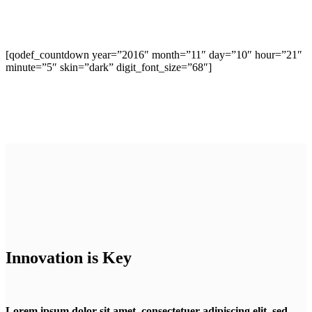
[qodef_countdown year=”2016″ month=”11″ day=”10″ hour=”21″
minute=”5″ skin=”dark” digit_font_size=”68″]
Innovation is Key
Lorem ipsum dolor sit amet, consectetuer adipiscing elit, sed