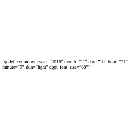
Lorem ipsum dolor sit amet, consectetuer adipiscing elit, sed
diam nonummy nibh euismod tincidunt ut laoreet dolore
euismod magna laoreet dolore.
[qodef_countdown year=”2016″ month=”11″ day=”10″ hour=”21″
minute=”5″ skin=”light” digit_font_size=”68″]