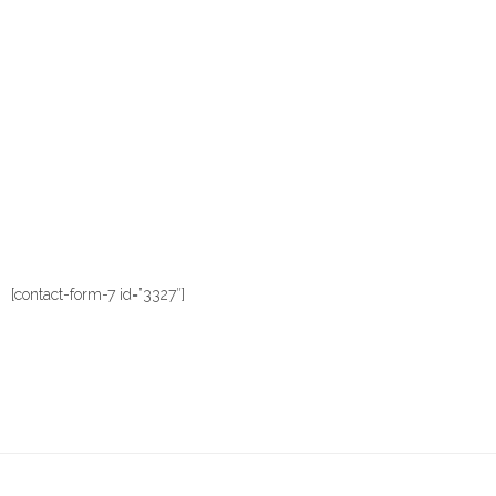
Innovation is Key
Lorem ipsum dolor sit amet, consectetuer adipiscing elit, sed
diam nonummy nibh euismod tincidunt ut laoreet dolore
euismod magna laoreet dolore.
[contact-form-7 id=”3327″]