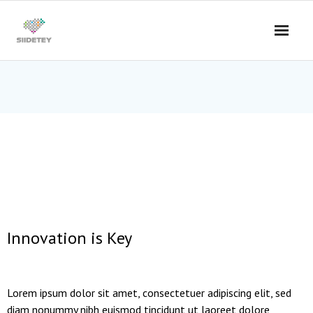
Skip
to
content
Innovation is Key
Lorem ipsum dolor sit amet, consectetuer adipiscing elit, sed
diam nonummy nibh euismod tincidunt ut laoreet dolore