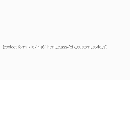
[contact-form-7 id=”446″ html_class=”cf7_custom_style_1″]