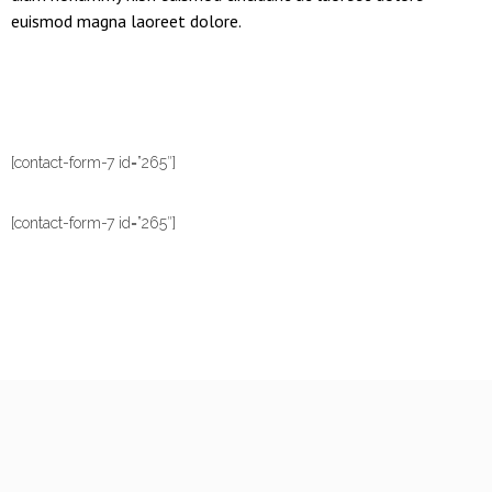
euismod magna laoreet dolore.
[contact-form-7 id=”265″]
[contact-form-7 id=”265″]