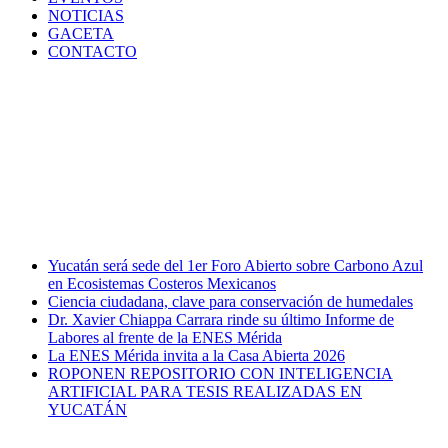
NOTICIAS
GACETA
CONTACTO
Yucatán será sede del 1er Foro Abierto sobre Carbono Azul
en Ecosistemas Costeros Mexicanos
Ciencia ciudadana, clave para conservación de humedales
Dr. Xavier Chiappa Carrara rinde su último Informe de
Labores al frente de la ENES Mérida
La ENES Mérida invita a la Casa Abierta 2026
ROPONEN REPOSITORIO CON INTELIGENCIA
ARTIFICIAL PARA TESIS REALIZADAS EN
YUCATÁN